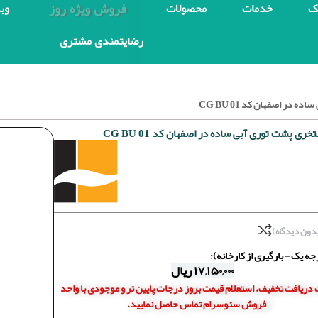
فروش ویژه روز
ک
خدمات
محصولات
وب
رضایتمندی مشتری
در اصفهان کد CG BU 01
ری پشت توری آبی ساده در اصفهان کد CG BU 01
دون دیدگاه)
ه یک - بارگیری از کارخانه):
۱۷,۱۵۰,۰۰۰
ریال
دریافت تخفیف، استعلام قیمت بروز درجات پایین تر و موجودی با واحد
فروش سئوسرام تماس حاصل نمایید.