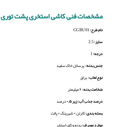
مشخصات فنی کاشی استخری پشت توری آ
نام طرح:
CG BU 01
سایز:
2.5
درجه:
1
جنس بدنه:
پرسلان خاک سفید
نوع لعاب:
براق
ضخامت بدنه:
۶ میلیمتر
درصد جذب آب: زیر ۰.۵
درصد
بسته بندی:
کارتن + شیرینگ + پالت
موارد مصرف:
بدنه و کف استخر