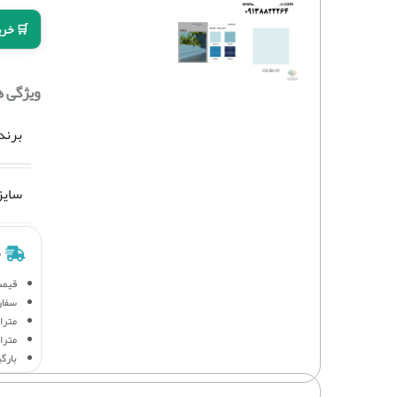
🛒 خری
ویژگی 
برند
سایز
ش
قیمت
سفار
متراژ 
متراژ
بارگ