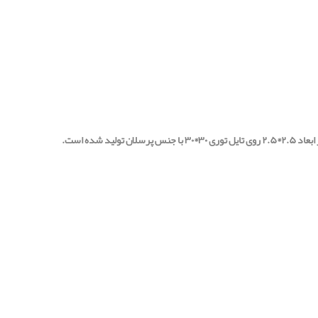
، در مرکز فروش انواع کاشی استخری در اصفهان با قیمت مناسب عرضه می گردد. این کاشی استخری در ابعاد ۲.۵*۲.۵ روی تایل توری ۳۰*۳۰ با جنس پرسلان تولید شده است.