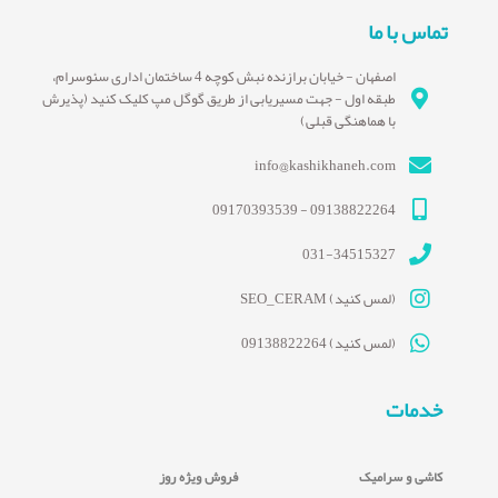
تماس با ما
اصفهان - خیابان برازنده نبش کوچه 4 ساختمان اداری سئوسرام،
طبقه اول - جهت مسیریابی از طریق گوگل مپ کلیک کنید (پذیرش
با هماهنگی قبلی)
info@kashikhaneh.com
09138822264 - 09170393539
031-34515327
(لمس کنید) SEO_CERAM
(لمس کنید) 09138822264
خدمات
کاشی و سرامیک
فروش ویژه روز