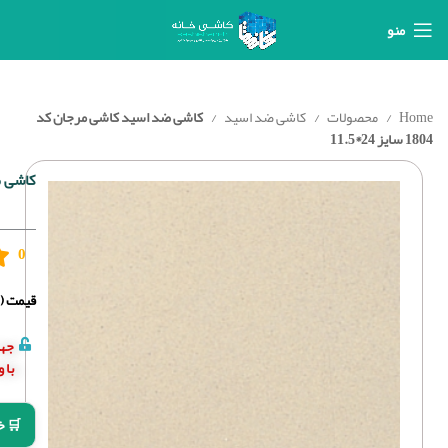
منو
Home
محصولات
کاشی ضد اسید
کاشی ضد اسید کاشی مرجان کد
1804 سایز 24*11.5
کاشی ضد ا
0
قیمت (د
جهت
با 
🛒 خ