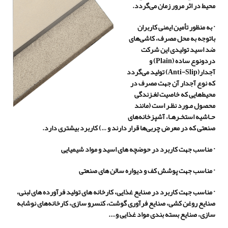
محیط در اثر مرور زمان می‌گردد.
·
به منظور تأمین ایمنی کاربران
باتوجه به محل مصرف، کاشی
های
ضد اسید تولیدی این شرکت
دردونوع ساده (
Plain
) و
آجدار(
Anti-Slip
) تولید می
گردد
که نوع آجدار آن جهت مصرف در
محیط
هایی که خاصیت لغـزندگی
محصول مـورد نظـر است (مانند
حـاشیه استخـرهـا، آشپزخانه
های
صنعتی که در معرض چربی
ها قرار دارند و …) کاربرد بیشتری دارد.
·
مناسب جهت کاربرد در حوضچه های اسید و مواد شیمیایی
·
مناسب جهت پوشش کف و دیواره سالن های صنعتی
·
مناسب جهت کاربرد در صنایع غذایی، کارخانه های تولید فرآورده های لبنی،
صنایع روغن کشی، صنایع فرآوری گوشت، کنسرو سازی، کارخانه
های نوشابه
سازی، صنایع بسته بندی مواد غذایی و….