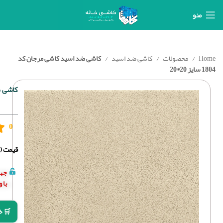
منو
Home
محصولات
کاشی ضد اسید
کاشی ضد اسید کاشی مرجان کد
1804 سایز 20*20
کاشی ضد ا
0
قیمت (د
جهت
با 
🛒 خ