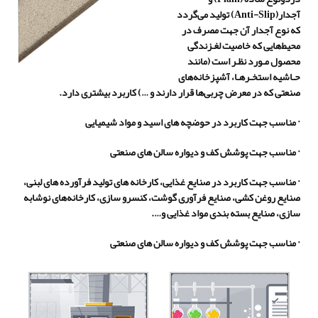
آجدار(
Anti-Slip
) تولید می
گردد
که نوع آجدار آن جهت مصرف در
محیط
هایی که خاصیت لغـزندگی
محصول مـورد نظـر است (مانند
حـاشیه استخـرهـا، آشپزخانه
های
صنعتی که در معرض چربی
ها قرار دارند و …) کاربرد بیشتری دارد.
·
مناسب جهت کاربرد در حوضچه های اسید و مواد شیمیایی
·
مناسب جهت پوشش کف و دیواره سالن های صنعتی
·
مناسب جهت کاربرد در صنایع غذایی، کارخانه های تولید فرآورده های لبنی،
صنایع روغن کشی، صنایع فرآوری گوشت، کنسرو سازی، کارخانه
های نوشابه
سازی، صنایع بسته بندی مواد غذایی و….
· مناسب جهت پوشش کف و دیواره سالن های صنعتی