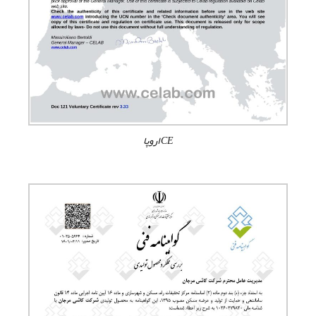
CE اروپا