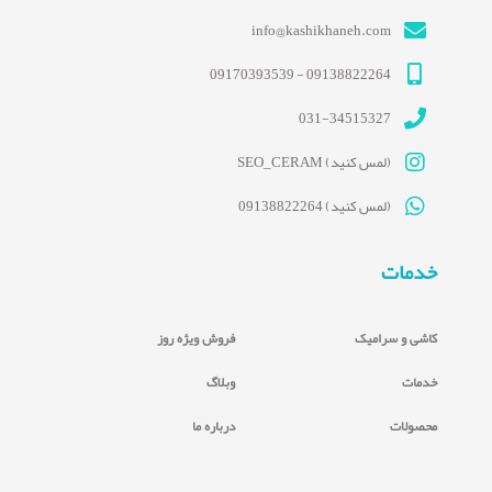
info@kashikhaneh.com
09138822264 - 09170393539
031-34515327
(لمس کنید) SEO_CERAM
(لمس کنید) 09138822264
خدمات
کاشی و سرامیک
فروش ویژه روز
خدمات
وبلاگ
محصولات
درباره ما