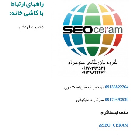
راههای ارتباط
با کاشی خانه:
مدیریت فروش
:
09138822264
مهندس محسن اسکندری
09170393539
سرکار خانم کیانی
صفحه اینستاگرام
:
@SEO_CERAM