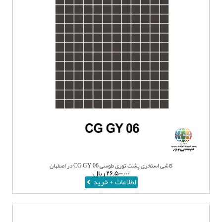
کاشی استخری پشت توری طوسی CG GY 06 در اصفهان
۲۶,۵۰۰,۰۰۰
ریال
اطلاعات + خرید