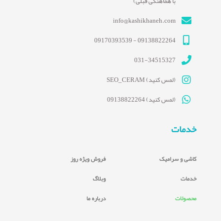
با هماهنگی قبلی)
info@kashikhaneh.com
09138822264 - 09170393539
031-34515327
(لمس کنید) SEO_CERAM
(لمس کنید) 09138822264
خدمات
کاشی و سرامیک
فروش ویژه روز
خدمات
وبلاگ
محصولات
درباره ما