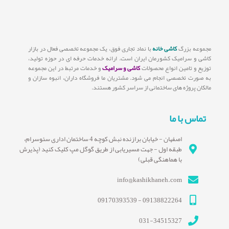
مجموعه بزرگ
کاشی خانه
با نماد تجاری فوق، یک مجموعه تخصصی فعال در بازار
کاشی و سرامیک کشورمان ایران است. ارائه خدمات حرفه ای در حوزه تولید،
توزیع و تامین انواع محصولات
کاشی و سرامیک
و خدمات مرتبط در این مجموعه
به صورت تخصصی انجام می شود. مشتریان ما فروشگاه داران، انبوه سازان و
مالکان پروژه های ساختمانی از سراسر کشور هستند.
تماس با ما
اصفهان - خیابان برازنده نبش کوچه 4 ساختمان اداری سئوسرام،
طبقه اول - جهت مسیریابی از طریق گوگل مپ کلیک کنید (پذیرش
با هماهنگی قبلی)
info@kashikhaneh.com
09138822264 - 09170393539
031-34515327