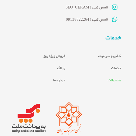
(لمس کنید) SEO_CERAM
(لمس کنید) 09138822264
خدمات
کاشی و سرامیک
فروش ویژه روز
خدمات
وبلاگ
محصولات
درباره ما