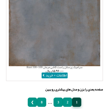
سرامیک پرسلان راست کاشی مرجان 100*100 Rust
۱۵,۹۶۰,۰۰۰
ریال
اطلاعات + خرید
صفحه بعدی را بزن و مدل های بیشتری رو ببین
...
❯
8
3
2
1