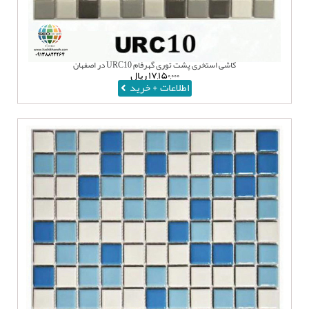
کاشی استخری پشت توری گهرفام URC10 در اصفهان
۱۷,۱۵۰,۰۰۰
ریال
اطلاعات + خرید