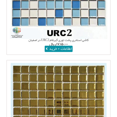
کاشی استخری پشت توری گهرفام URC2 در اصفهان
۱۷,۱۵۰,۰۰۰
ریال
اطلاعات + خرید