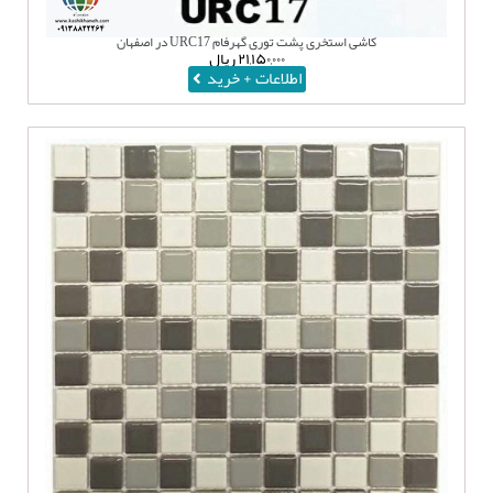
کاشی استخری پشت توری گهرفام URC17 در اصفهان
۲۱,۱۵۰,۰۰۰
ریال
اطلاعات + خرید