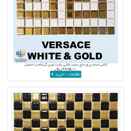
کاشی استخری ورساچ سفید طلایی پشت توری گهرفام در اصفهان
۲۸,۱۵۰,۰۰۰
ریال
اطلاعات + خرید