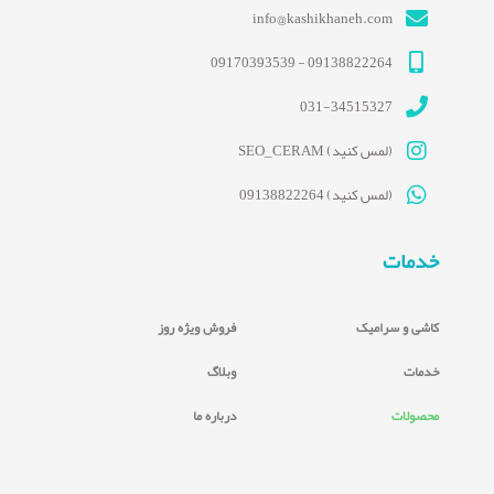
info@kashikhaneh.com
09138822264 - 09170393539
031-34515327
(لمس کنید) SEO_CERAM
(لمس کنید) 09138822264
خدمات
کاشی و سرامیک
فروش ویژه روز
خدمات
وبلاگ
محصولات
درباره ما