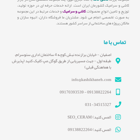
کاشی و سرامیک کشورمان ایران است. ارائه خدمات حرفه ای در حوزه تولید،
توزیع و تامین انواع محصولات
کاشی و سرامیک
و خدمات مرتبط در این مجموعه
به صورت تخصصی انجام می شود. مشتریان ما فروشگاه داران، انبوه سازان و
مالکان پروژه های ساختمانی از سراسر کشور هستند.
تماس با ما
اصفهان - خیابان برازنده نبش کوچه 4 ساختمان اداری سئوسرام،
طبقه اول - جهت مسیریابی از طریق گوگل مپ کلیک کنید (پذیرش
با هماهنگی قبلی)
info@kashikhaneh.com
09138822264 - 09170393539
031-34515327
(لمس کنید) SEO_CERAM
(لمس کنید) 09138822264