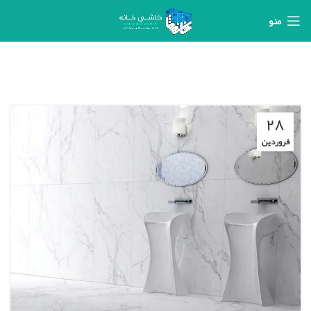
منو
۲۸
فروردین