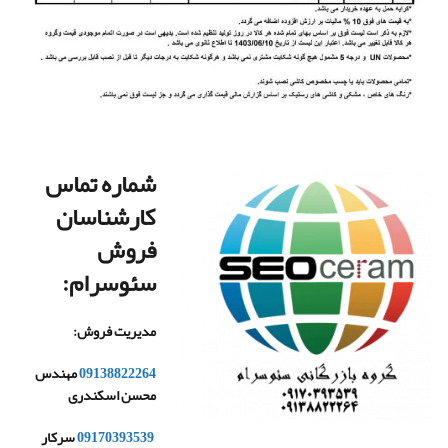
شماره تماس
کارشناسان
فروش
سئوسرام:
مدیریت فروش
:
09138822264
مهندس
محسن اسکندری
09170393539
سرکار