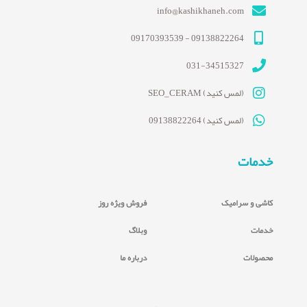
info@kashikhaneh.com
09138822264 - 09170393539
031-34515327
(لمس کنید) SEO_CERAM
(لمس کنید) 09138822264
خدمات
کاشی و سرامیک
فروش ویژه روز
خدمات
وبلاگ
محصولات
درباره ما