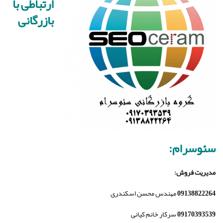
ارتباطی با
بازرگانی
سئوسرام:
مدیریت فروش
:
09138822264
مهندس محسن اسکندری
09170393539
سرکار خانم کیانی