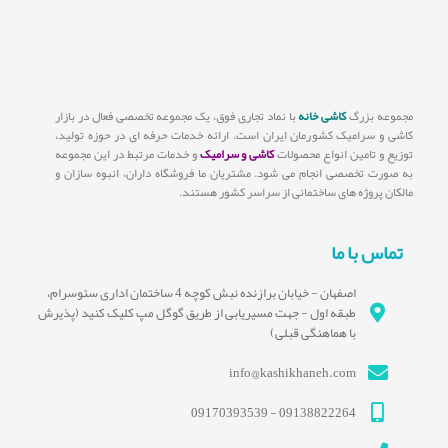
مجموعه بزرگ
کاشی خانه
با نماد تجاری فوق، یک مجموعه تخصصی فعال در بازار
کاشی و سرامیک کشورمان ایران است. ارائه خدمات حرفه ای در حوزه تولید،
توزیع و تامین انواع محصولات
کاشی و سرامیک
و خدمات مرتبط در این مجموعه
به صورت تخصصی انجام می شود. مشتریان ما فروشگاه داران، انبوه سازان و
مالکان پروژه های ساختمانی از سراسر کشور هستند.
تماس با ما
اصفهان - خیابان برازنده نبش کوچه 4 ساختمان اداری سئوسرام،
طبقه اول - جهت مسیریابی از طریق گوگل مپ کلیک کنید (پذیرش
با هماهنگی قبلی)
info@kashikhaneh.com
09138822264 - 09170393539