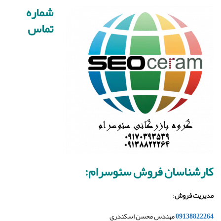
شماره
تماس
کارشناسان فروش سئوسرام:
مدیریت فروش
:
09138822264
مهندس محسن اسکندری