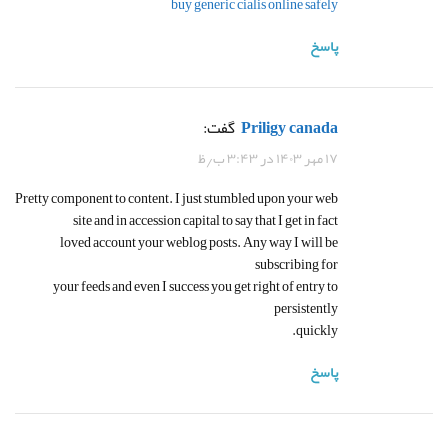
buy generic cialis online safely
پاسخ
priligy canada
گفت:
۱۷ مهر ۱۴۰۳ در ۳:۴۳ ب٫ظ
Pretty component to content. I just stumbled upon your web
site and in accession capital to say that I get in fact
loved account your weblog posts. Any way I will be
subscribing for
your feeds and even I success you get right of entry to
persistently
quickly.
پاسخ