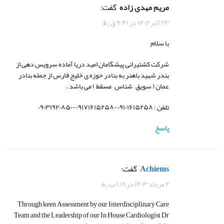
مریم مهدی زاده
گفت:
۲۳ آذر ۱۴۰۲ در ۹:۴۱ ق٫ظ
با سلام
شرکت کشتیرانی پیشگامان امید دریا آماده سرویس دهی از
بندر شهید باهنر به بنادر حوزه ی خلیج فارس از جمله بنادر
عمان ( سویق – شناس – مسقط ) می باشد .
تلفن : ۰۹۱۰۱۶۱۵۲۵۸-۰۹۱۷۱۶۱۵۲۵۸-۰۹۰۳۱۹۲۰۸۵۰
پاسخ
Achiems
گفت:
۲ مرداد ۱۴۰۳ در ۱:۱۹ ب٫ظ
Through keen Assessment by our Interdisciplinary Care
Team and the Leadership of our In House Cardiologist Dr