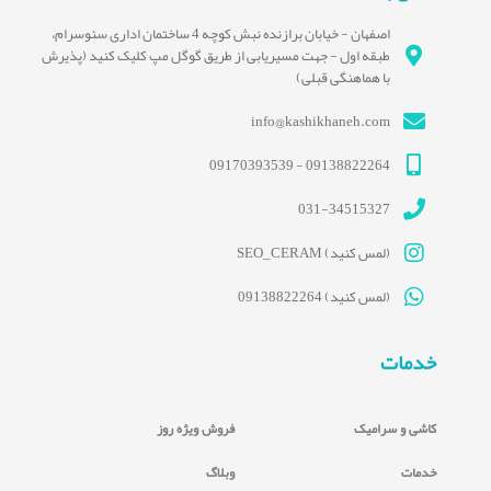
اصفهان - خیابان برازنده نبش کوچه 4 ساختمان اداری سئوسرام،
طبقه اول - جهت مسیریابی از طریق گوگل مپ کلیک کنید (پذیرش
با هماهنگی قبلی)
info@kashikhaneh.com
09138822264 - 09170393539
031-34515327
(لمس کنید) SEO_CERAM
(لمس کنید) 09138822264
خدمات
کاشی و سرامیک
فروش ویژه روز
خدمات
وبلاگ