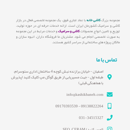
مجموعه بزرگ
کاشی خانه
با نماد تجاری فوق، یک مجموعه تخصصی فعال در بازار
کاشی و سرامیک کشورمان ایران است. ارائه خدمات حرفه ای در حوزه تولید،
توزیع و تامین انواع محصولات
کاشی و سرامیک
و خدمات مرتبط در این مجموعه
به صورت تخصصی انجام می شود. مشتریان ما فروشگاه داران، انبوه سازان و
مالکان پروژه های ساختمانی از سراسر کشور هستند.
تماس با ما
اصفهان - خیابان برازنده نبش کوچه 4 ساختمان اداری سئوسرام،
طبقه اول - جهت مسیریابی از طریق گوگل مپ کلیک کنید (پذیرش
با هماهنگی قبلی)
info@kashikhaneh.com
09138822264 - 09170393539
031-34515327
(لمس کنید) SEO_CERAM