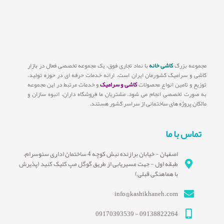
مجموعه بزرگ
کاشی خانه
با نماد تجاری فوق، یک مجموعه تخصصی فعال در بازار
کاشی و سرامیک کشورمان ایران است. ارائه خدمات حرفه ای در حوزه تولید،
توزیع و تامین انواع محصولات
کاشی و سرامیک
و خدمات مرتبط در این مجموعه
به صورت تخصصی انجام می شود. مشتریان ما فروشگاه داران، انبوه سازان و
مالکان پروژه های ساختمانی از سراسر کشور هستند.
تماس با ما
اصفهان - خیابان برازنده نبش کوچه 4 ساختمان اداری سئوسرام،
طبقه اول - جهت مسیریابی از طریق گوگل مپ کلیک کنید (پذیرش
با هماهنگی قبلی)
info@kashikhaneh.com
09138822264 - 09170393539