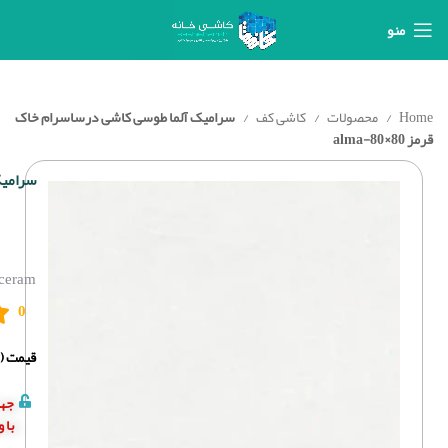
منو
Home
محصولات
کاشی کف
سرامیک آلما طوسی کاشی درساسرام خاک
قرمز 80×80-alma
سرامیک 
ceram
0
قیمت (د
جهت
با 