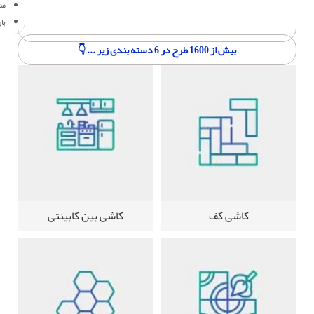
مت
با
بیش از 1600 طرح در 6 دسته بندی زیر ... 👇
کاشی کف
کاشی بین کابینتی