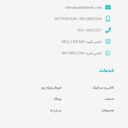
info@kashikhaneh.com
09138822264 - 09170393539
031-34515327
(لمس کنید) SEO_CERAM
(لمس کنید) 09138822264
خدمات
کاشی و سرامیک
فروش ویژه روز
خدمات
وبلاگ
محصولات
درباره ما