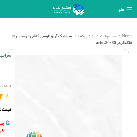
منو
Home
محصولات
کاشی کف
سرامیک آریو طوسی کاشی درساسرام
خاک قرمز ario – 80×80
سرامیک 
ceram-
0
قیمت (د
جهت
با 