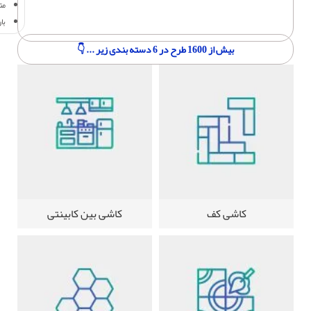
مت
با
بیش از 1600 طرح در 6 دسته بندی زیر ... 👇
کاشی کف
کاشی بین کابینتی