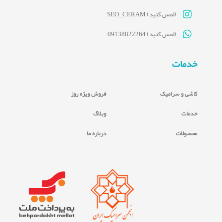
(لمس کنید) SEO_CERAM
(لمس کنید) 09138822264
خدمات
کاشی و سرامیک
فروش ویژه روز
خدمات
وبلاگ
محصولات
درباره ما