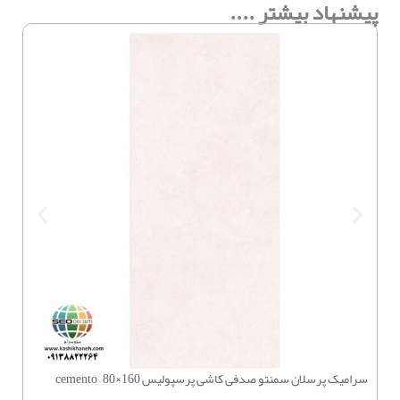
پیشنهاد بیشتر ....
سرامیک پرسلان سمنتو صدفی کاشی پرسپولیس 160×80 – cemento
چسب بتن 