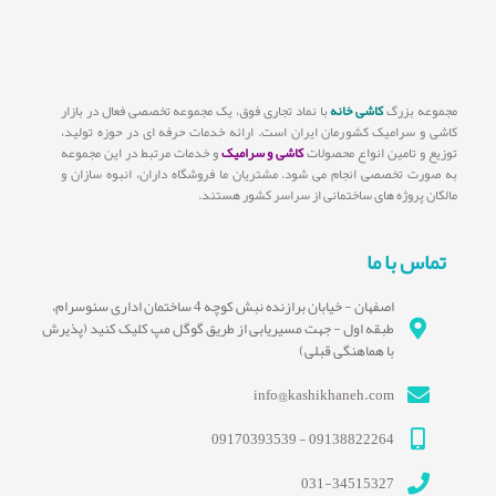
مجموعه بزرگ
کاشی خانه
با نماد تجاری فوق، یک مجموعه تخصصی فعال در بازار
کاشی و سرامیک کشورمان ایران است. ارائه خدمات حرفه ای در حوزه تولید،
توزیع و تامین انواع محصولات
کاشی و سرامیک
و خدمات مرتبط در این مجموعه
به صورت تخصصی انجام می شود. مشتریان ما فروشگاه داران، انبوه سازان و
مالکان پروژه های ساختمانی از سراسر کشور هستند.
تماس با ما
اصفهان - خیابان برازنده نبش کوچه 4 ساختمان اداری سئوسرام،
طبقه اول - جهت مسیریابی از طریق گوگل مپ کلیک کنید (پذیرش
با هماهنگی قبلی)
info@kashikhaneh.com
09138822264 - 09170393539
031-34515327