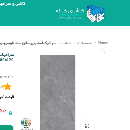
کاشی و سرامی
Home
محصولات
اسلب
سرامیک اسلب پرسلان سلتا طوسی تیره پولیش 
سرامیک 
120×280 – CELTA
ory tile
0
(ب
قیمت (درج
جهت 
برای بزرگنمایی کلیک کنید