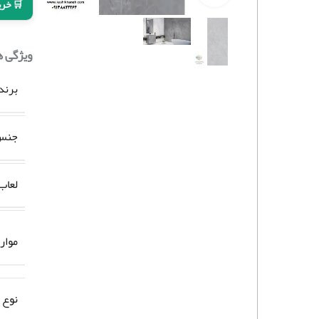
🛒 خری
ویژگی 
برند
جنس 
لعاب
موار
نوع 