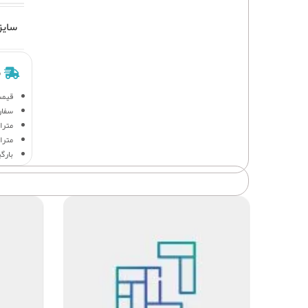
سایز
ش
قیمت
سفار
متراژ 
متراژ
بارگ