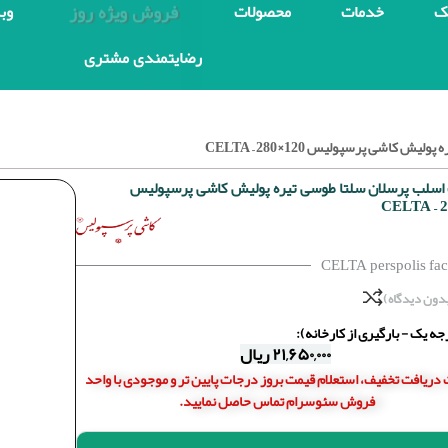
فروش ویژه روز
ک
خدمات
محصولات
وب
رضایتمندی مشتری
کاشی پرسپولیس 120×280 – CELTA
اسلب پرسلان سلتا طوسی تیره پولیش کاشی پرسپولیس
CELTA perspolis fact
دون دیدگاه)
ه یک - بارگیری از کارخانه):
۲۱,۶۵۰,۰۰۰
ریال
دریافت تخفیف، استعلام قیمت بروز درجات پایین تر و موجودی با واحد
فروش سئوسرام تماس حاصل نمایید.