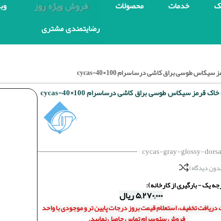
فروش ویژه روز
ک
خدمات
محصولات
وب
رضایتمندی مشتری
کاس طوسی براق کاشی درساسرام 100×40-cycas
ک قرمز سیکاس طوسی براق کاشی درساسرام 100×40-cycas
cycas-gray-glossy-dors
دون دیدگاه)
ه یک - بارگیری از کارخانه):
۵,۲۷۰,۰۰۰
ریال
دریافت تخفیف، استعلام قیمت بروز درجات پایین تر و موجودی با واحد
فروش سئوسرام تماس حاصل نمایید.