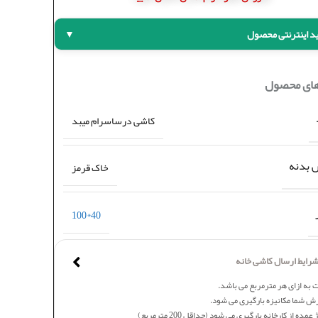
د اینترنتی محصول
▼
های محصول
کاشی درساسرام میبد
بدنه
خاک قرمز
40*100
رایط ارسال کاشی خانه
 به ازای هر مترمربع می باشد.
ش شما مکانیزه بارگیری می شود.
عمده از کارخانه بارگیری می شود (حداقل 200 مترمربع)