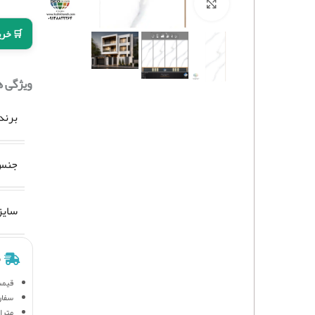
برای بزرگنمایی کلیک کنید
🛒 خری
ویژگی 
برند
جنس 
سایز
ش
قیمت
سفار
متراژ 