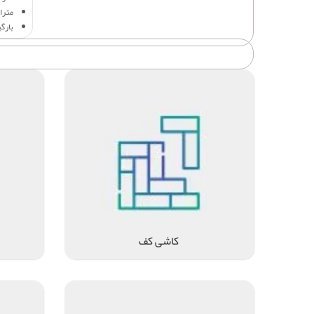
متراژ
بارگ
کاشی کف