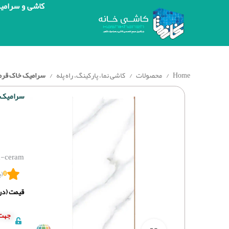
کاشی و سرامی
Home
محصولات
کاشی نما، پارکینگ، راه پله
سرامیک خاک قرمز سی
سرامیک خا
a-ceram
0
(ب
قیمت (درج
جهت 