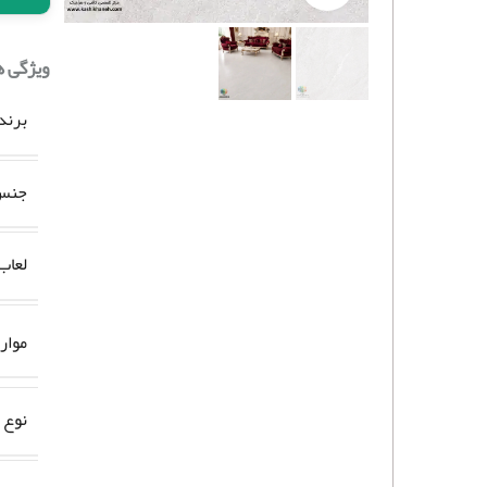
ویژگی 
برند
جنس 
لعاب
موار
نوع 