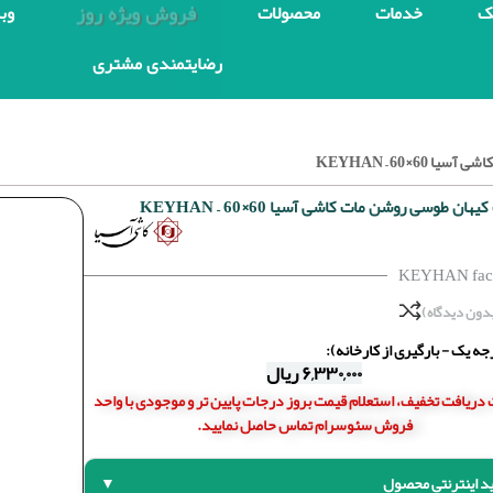
فروش ویژه روز
ک
خدمات
محصولات
وب
رضایتمندی مشتری
×60 – KEYHAN
ان طوسی روشن مات کاشی آسیا 60×60 – KEYHAN
KEYHAN facto
دون دیدگاه)
ه یک - بارگیری از کارخانه):
۶,۳۳۰,۰۰۰
ریال
دریافت تخفیف، استعلام قیمت بروز درجات پایین تر و موجودی با واحد
فروش سئوسرام تماس حاصل نمایید.
د اینترنتی محصول
▼