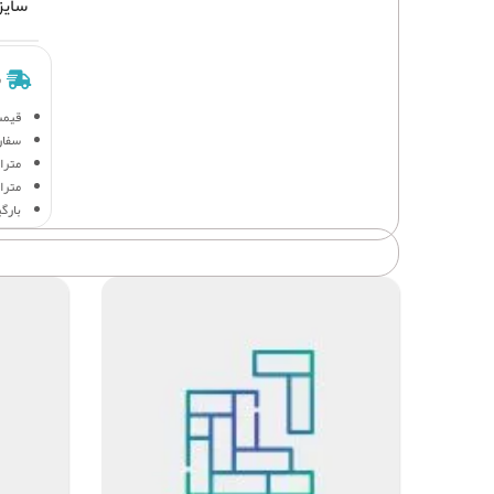
سایز
ش
قیمت
سفار
متراژ 
متراژ
بارگ