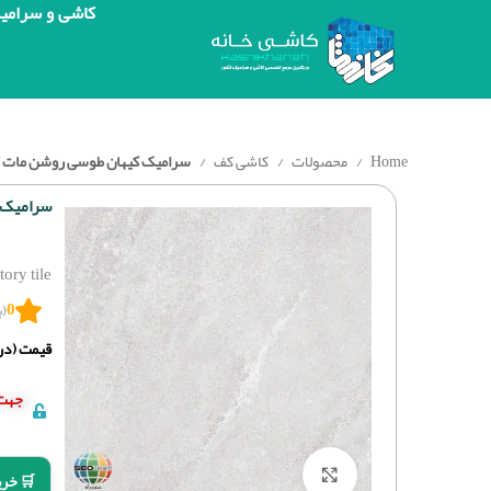
کاشی و سرامی
Home
محصولات
کاشی کف
سرامیک کیهان طوسی روشن مات کاشی آسیا 60
سرامیک کیه
ry tile
0
(ب
قیمت (درج
جهت 
برای بزرگنمایی کلیک کنید
🛒 خری