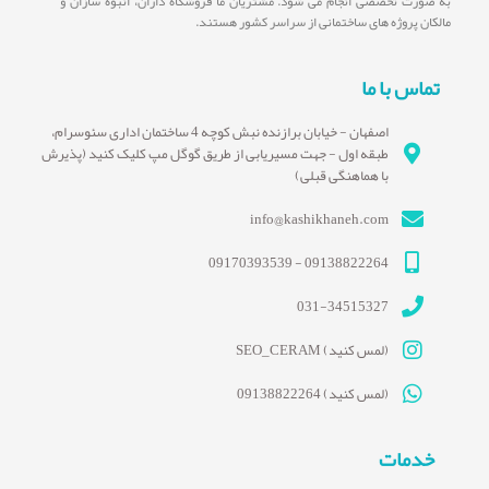
به صورت تخصصی انجام می شود. مشتریان ما فروشگاه داران، انبوه سازان و
مالکان پروژه های ساختمانی از سراسر کشور هستند.
تماس با ما
اصفهان - خیابان برازنده نبش کوچه 4 ساختمان اداری سئوسرام،
طبقه اول - جهت مسیریابی از طریق گوگل مپ کلیک کنید (پذیرش
با هماهنگی قبلی)
info@kashikhaneh.com
09138822264 - 09170393539
031-34515327
(لمس کنید) SEO_CERAM
(لمس کنید) 09138822264
خدمات