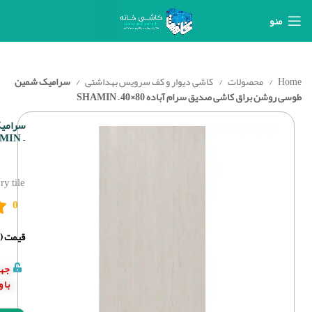
منو
Home
محصولات
کاشی دیوار و کف سرویس بهداشتی
سرامیک شمین
طوسی روشن براق کاشی صدیق سرام آباده 80×40 – SHAMIN
– SHAMIN
 tile
0
قیمت (د
جهت
با 