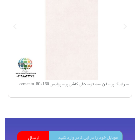
سرامیک پرسلان سمنتو صدفی کاشی پرسپولیس 160×80 – cemento
چسب بتن 
ارسال