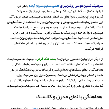
سرامیک شمین طوسی روشن براق
کاشی صدیق سرام آباده
با طراحی
الهام‌گرفته از سنگ تراورتن، رنگ روشن و لعاب براق، یکی از محصولات
کاربردی برای پوشش دیوارهای ساختمان محسوب می‌شود. مهم‌ترین ویژگی
این محصول، ایجاد ظاهری طبیعی و لوکس بدون نیاز به استفاده از سنگ طبیعی
است. بافت‌های عمودی و رگه‌های ملایم موجود روی سطح سرامیک باعث
می‌شود دیوارها جلوه‌ای نزدیک به سنگ تراورتن پیدا کنند و در عین حال
هزینه اجرا نسبت به سنگ طبیعی به‌مراتب کمتر باشد. همچنین وزن مناسب
سرامیک نسبت به سنگ، نصب آسان‌تر و ایمنی بیشتری را برای ساختمان
فراهم می‌کند.
از دیگر مزایای این محصول می‌توان به
بدنه خاک قرمز
با کیفیت مناسب، قیمت
اقتصادی، نظافت آسان، مقاومت مناسب در برابر رطوبت محیط‌های داخلی و
هماهنگی با انواع سبک‌های معماری اشاره کرد. لعاب براق باعث انعکاس نور
شده و فضا را روشن‌تر نشان می‌دهد؛ به همین دلیل این سرامیک برای
محیط‌هایی مانند لابی، پارکینگ، راهرو، دیوار حیاط، فروشگاه‌ها و مراکز تجاری
که نیاز به ظاهری تمیز و روشن دارند، انتخاب بسیار مناسبی محسوب می‌شود.
هماهنگی با نمای مدرن و کلاسیک
طرح تراورتن یکی از معدود طرح‌هایی است که هم در
معماری
مدرن و هم در