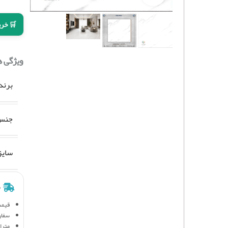
🛒 خری
ویژگی 
برند
جنس 
سایز
ش
قیمت
سفار
متراژ 