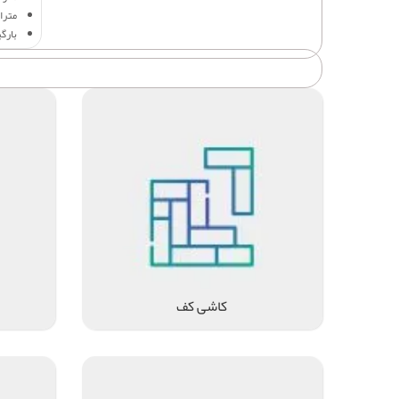
متراژ
بارگ
کاشی کف