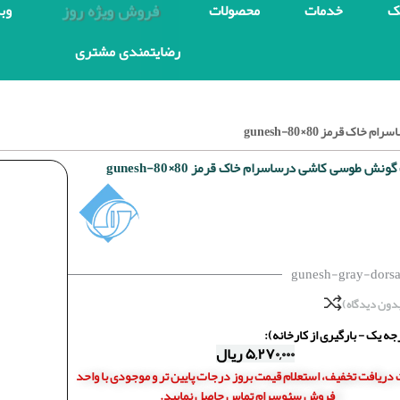
فروش ویژه روز
ک
خدمات
محصولات
وب
رضایتمندی مشتری
قرمز 80×80-gunesh
نش طوسی کاشی درساسرام خاک قرمز 80×80-gunesh
gunesh-gray-dors
دون دیدگاه)
ه یک - بارگیری از کارخانه):
۵,۲۷۰,۰۰۰
ریال
دریافت تخفیف، استعلام قیمت بروز درجات پایین تر و موجودی با واحد
فروش سئوسرام تماس حاصل نمایید.