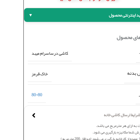
د اینترنتی محصول
▼
های محصول
کاشی درساسرام میبد
بدنه
خاک قرمز
80*80
رایط ارسال کاشی خانه
 به ازای هر مترمربع می باشد.
ش شما مکانیزه بارگیری می شود.
عمده از کارخانه بارگیری می شود (حداقل 200 مترمربع)