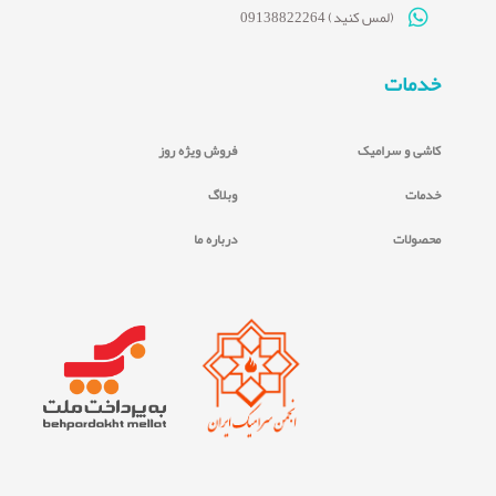
(لمس کنید) 09138822264
خدمات
کاشی و سرامیک
فروش ویژه روز
خدمات
وبلاگ
محصولات
درباره ما