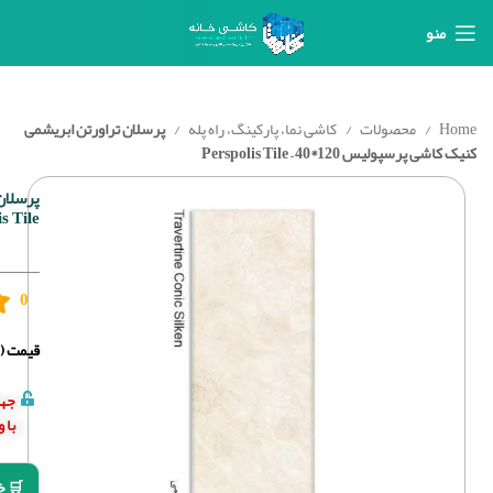
منو
Home
محصولات
کاشی نما، پارکینگ، راه پله
پرسلان تراورتن ابریشمی
کنیک کاشی پرسپولیس 120*40 – Perspolis Tile
s Tile
0
قیمت (د
جهت
با 
🛒 خ