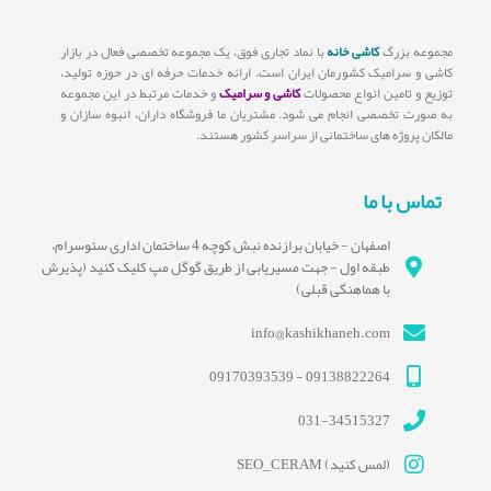
مجموعه بزرگ
کاشی خانه
با نماد تجاری فوق، یک مجموعه تخصصی فعال در بازار
کاشی و سرامیک کشورمان ایران است. ارائه خدمات حرفه ای در حوزه تولید،
توزیع و تامین انواع محصولات
کاشی و سرامیک
و خدمات مرتبط در این مجموعه
به صورت تخصصی انجام می شود. مشتریان ما فروشگاه داران، انبوه سازان و
مالکان پروژه های ساختمانی از سراسر کشور هستند.
تماس با ما
اصفهان - خیابان برازنده نبش کوچه 4 ساختمان اداری سئوسرام،
طبقه اول - جهت مسیریابی از طریق گوگل مپ کلیک کنید (پذیرش
با هماهنگی قبلی)
info@kashikhaneh.com
09138822264 - 09170393539
031-34515327
(لمس کنید) SEO_CERAM