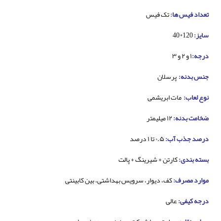
تعداد فیس ها:
تک فیس
سایز:
120*40
درجه:
۱ و ۲ و ۳
جنس بدنه:
پرسلان
نوع لعاب:
مات ابریشمی
ضخامت بدنه:
۱۲ میلیمتر
درصد جذب آب:
۰.۵ تا ۱ درصد
بسته بندی:
کارتن + شیرینگ + پالت
موارد مصرف:
کف، دیوار، سرویس بهداشتی، بین کابینتی
درجه کیفی:
عالی