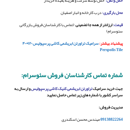
حمل و نقل:
حمل توسط شرکت و هزینه بعهده خریدار
محل بارگیری:
درب کارخانه و انبار اصفهان
قیمت:
ارزانتر از همه جا تضمینی
(تماس با کارشناسان فروش بازرگانی
سئوسرام)
پیشنهاد بیشتر:
سرامیک تراورتن ابریشمی کاشی پرسپولیس ۱۲۰*۴۰
Perspolis Tile
شماره تماس کارشناسان فروش سئوسرام:
جهت خرید سرامیک
تراورتن ابریشمی کنیک کاشی پرسپولیس
و ارسال به
سراسر کشور با شماره های زیر تماس حاصل نمایید
مدیریت فروش
:
09138822264
مهندس محسن اسکندری