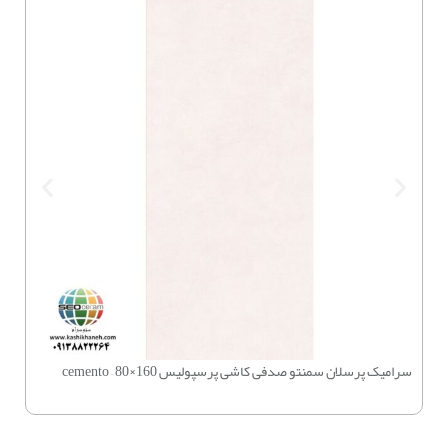
سرامیک پرسلان سمنتو صدفی کاشی پرسپولیس 160×80 – cemento
چسب بتن 