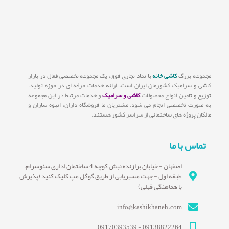
مجموعه بزرگ
کاشی خانه
با نماد تجاری فوق، یک مجموعه تخصصی فعال در بازار
کاشی و سرامیک کشورمان ایران است. ارائه خدمات حرفه ای در حوزه تولید،
توزیع و تامین انواع محصولات
کاشی و سرامیک
و خدمات مرتبط در این مجموعه
به صورت تخصصی انجام می شود. مشتریان ما فروشگاه داران، انبوه سازان و
مالکان پروژه های ساختمانی از سراسر کشور هستند.
تماس با ما
اصفهان - خیابان برازنده نبش کوچه 4 ساختمان اداری سئوسرام،
طبقه اول - جهت مسیریابی از طریق گوگل مپ کلیک کنید (پذیرش
با هماهنگی قبلی)
info@kashikhaneh.com
09138822264 - 09170393539