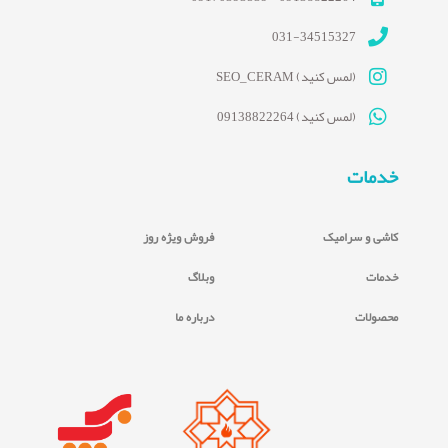
031-34515327
(لمس کنید) SEO_CERAM
(لمس کنید) 09138822264
خدمات
کاشی و سرامیک
فروش ویژه روز
خدمات
وبلاگ
محصولات
درباره ما