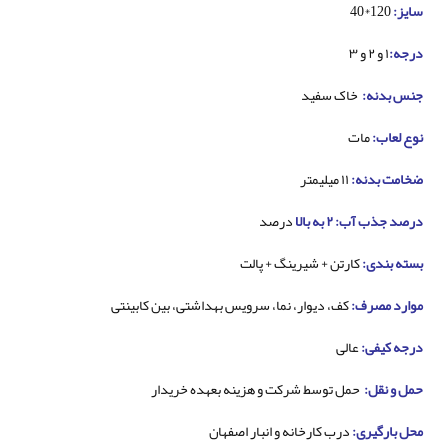
سایز:
120*40
درجه:
۱ و ۲ و ۳
جنس بدنه:
خاک سفید
نوع لعاب:
مات
ضخامت بدنه:
۱۱ میلیمتر
درصد جذب آب: ۲ به بالا
درصد
بسته بندی:
کارتن + شیرینگ + پالت
موارد مصرف:
کف، دیوار، نما، سرویس بهداشتی، بین کابینتی
درجه کیفی:
عالی
حمل و نقل:
حمل توسط شرکت و هزینه بعهده خریدار
محل بارگیری:
درب کارخانه و انبار اصفهان