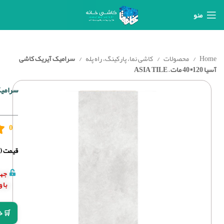
منو
Home
محصولات
کاشی نما، پارکینگ، راه پله
سرامیک آیریک کاشی
آسیا 120*40 مات – ASIA TILE
سرامیک آیری
0
قیمت (د
جهت
با 
🛒 خ