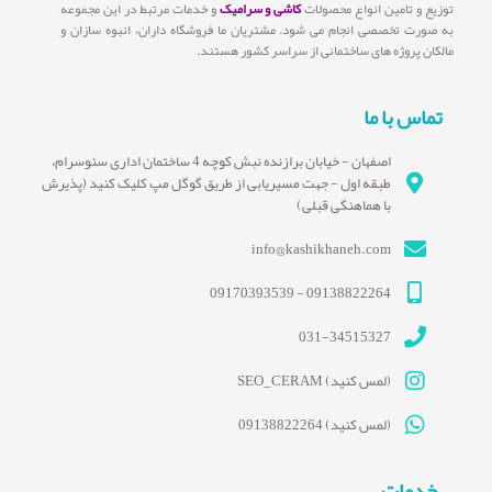
توزیع و تامین انواع محصولات
کاشی و سرامیک
و خدمات مرتبط در این مجموعه
به صورت تخصصی انجام می شود. مشتریان ما فروشگاه داران، انبوه سازان و
مالکان پروژه های ساختمانی از سراسر کشور هستند.
تماس با ما
اصفهان - خیابان برازنده نبش کوچه 4 ساختمان اداری سئوسرام،
طبقه اول - جهت مسیریابی از طریق گوگل مپ کلیک کنید (پذیرش
با هماهنگی قبلی)
info@kashikhaneh.com
09138822264 - 09170393539
031-34515327
(لمس کنید) SEO_CERAM
(لمس کنید) 09138822264
خدمات