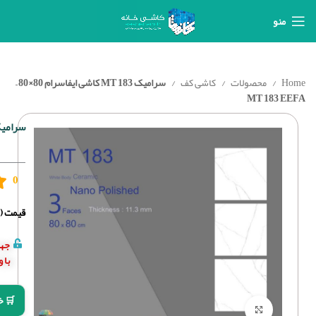
منو
Home
محصولات
کاشی کف
سرامیک MT 183 کاشی ایفاسرام 80×80 –
MT 183 EEFA
سرامیک MT 183 کاشی ایفاسرام 80×80 
0
قیمت (د
جهت
با 
🛒 خ
برای بزرگنمایی کلیک کنید