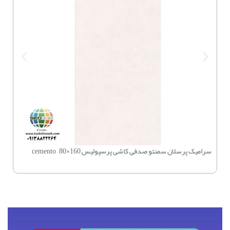
سرامیک پرسلان سمنتو صدفی کاشی پرسپولیس 160×80 – cemento
چسب بتن 