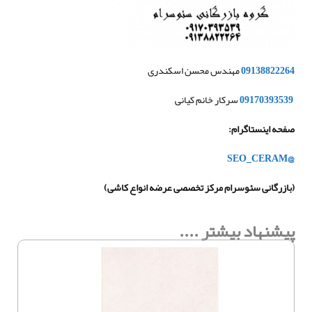
09138822264
مهندس محسن اسکندری
09170393539
سرکار خانم کیانی
صفحه اینستاگرام
:
@SEO_CERAM
(بازرگانی سئوسرام مرکز تخصصی عرضه انواع کاشی)
پیشنهاد بیشتر ....