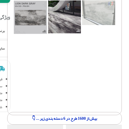
ویژگی
برند
سای
قی
سف
متر
مت
با
بیش از 1600 طرح در 6 دسته بندی زیر ... 👇