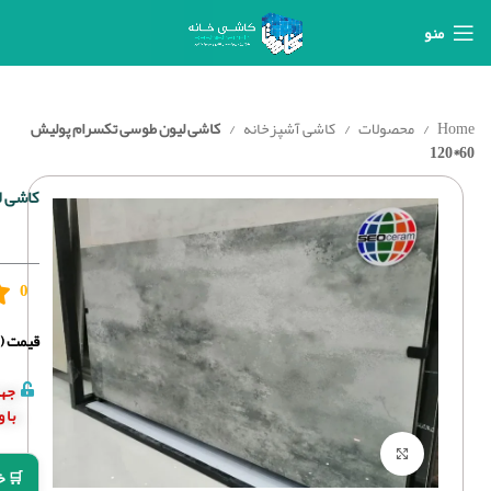
منو
Home
محصولات
کاشی آشپزخانه
کاشی لیون طوسی تکسرام پولیش
60*120
کاشی لی
0
قیمت (د
جهت
با 
برای بزرگنمایی کلیک کنید
🛒 خ