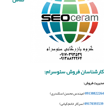
کارشناسان فروش سئوسرام
:
مدیریت فروش
:
09138822264
(مهندس محسن اسکندری)
09170393539
(سرکار خانم کیانی)