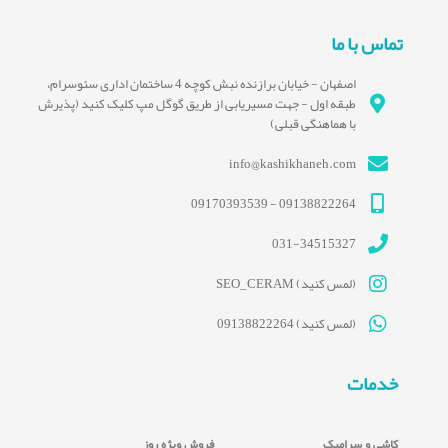
تماس با ما
اصفهان - خیابان برازنده نبش کوچه 4 ساختمان اداری سئوسرام،
طبقه اول - جهت مسیریابی از طریق گوگل مپ کلیک کنید (پذیرش
با هماهنگی قبلی)
info@kashikhaneh.com
09138822264 - 09170393539
031-34515327
(لمس کنید) SEO_CERAM
(لمس کنید) 09138822264
خدمات
کاشی و سرامیک
فروش ویژه روز