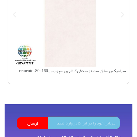
سرامیک پرسلان سمنتو صدفی کاشی پرسپولیس 160×80 – cemento
چسب بتن 
ارسال